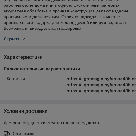
рабочем
столе
дома
или
в
офисе.
Экологичный
материал,
аккуратная
обработка
и
прочная
конструкция
делают
изделие
практичным
и
долговечным.
Отлично
подходит
в
качестве
оригинального
подарка
для
коллег,
друзей
или
руководителя.
Возможна
индивидуальная
гравировка.
Скрыть
Характеристики
Пользовательские характеристики
Картинки
https://lightmagic.by/upload/ib
https://lightmagic.by/upload/ib
https://lightmagic.by/upload/ib
Условия доставки
Доставка осуществляется только по предоплате.
Самовывоз