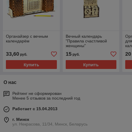
Органайзер с вечным
Вечный календарь
Ор
календарём
"Правила счастливой
для
женщины"
ка
33,60
15
20
руб.
руб.
Купить
Купить
О нас
Рейтинг не сформирован
Менее 5 отзывов за последний год
Работает с 15.04.2013
г. Минск
ул. Некрасова, 11/34, Минск, Беларусь