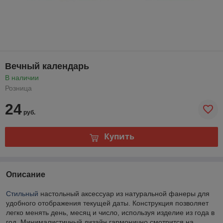
Вечный календарь
В наличии
Розница
24
руб.
Купить
Описание
Стильный
настольный
аксессуар
из
натуральной
фанеры
для
удобного
отображения
текущей
даты.
Конструкция
позволяет
легко
менять
день,
месяц
и
число,
используя
изделие
из
года
в
год.
Минималистичный
дизайн
гармонично
смотрится
на