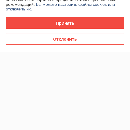
О нас
рекомендаций.
Вы можете настроить файлы cookies или
отключить их.
Контакты
Принять
Доставка и оплата
Отклонить
График работы
Полная версия сайта
Политика обработки cookies
Сайт создан на платформе Deal.by
Информация для покупателя
Юридическое лицо:
ООО «МАГИЯ СВЕТА»
Республика Беларусь, г.Минск, 220040, ул.Некрасова 11/34
Регистрационный номер ЕГР: 100231967