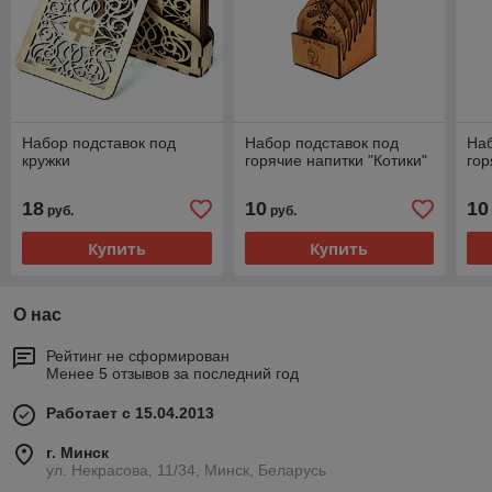
Набор подставок под
Набор подставок под
Наб
кружки
горячие напитки "Котики"
гор
18
10
10
руб.
руб.
Купить
Купить
О нас
Рейтинг не сформирован
Менее 5 отзывов за последний год
Работает с 15.04.2013
г. Минск
ул. Некрасова, 11/34, Минск, Беларусь